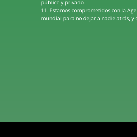
público y privado.
Estamos comprometidos con la Agen
mundial para no dejar a nadie atrás, y