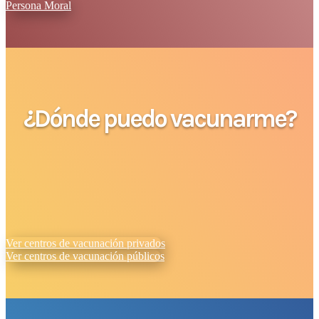
Persona Moral
¿Dónde puedo vacunarme?
Ver centros de vacunación privados
Ver centros de vacunación públicos