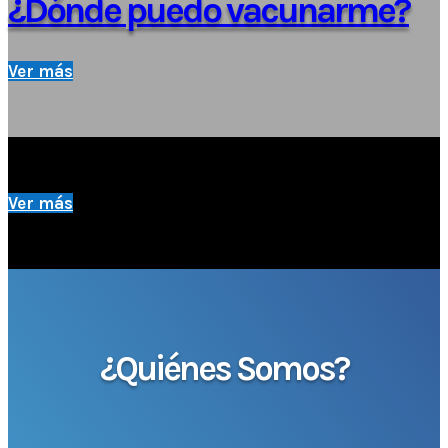
¿Dónde puedo vacunarme?
Ver más
Ver más
¿Quiénes Somos?