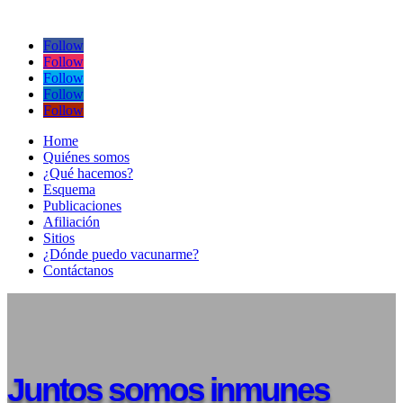
Follow
Follow
Follow
Follow
Follow
Home
Quiénes somos
¿Qué hacemos?
Esquema
Publicaciones
Afiliación
Sitios
¿Dónde puedo vacunarme?
Contáctanos
Juntos somos inmunes