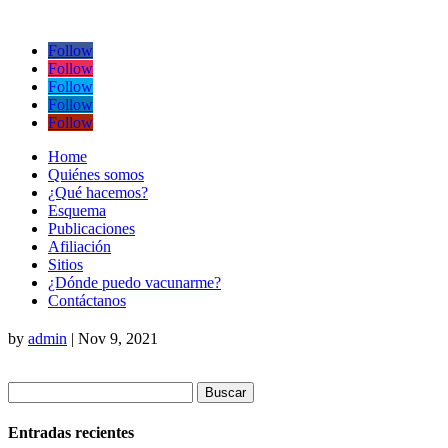
Follow
Follow
Follow
Follow
Follow
Home
Quiénes somos
¿Qué hacemos?
Esquema
Publicaciones
Afiliación
Sitios
¿Dónde puedo vacunarme?
Contáctanos
by
admin
|
Nov 9, 2021
Buscar:
Entradas recientes